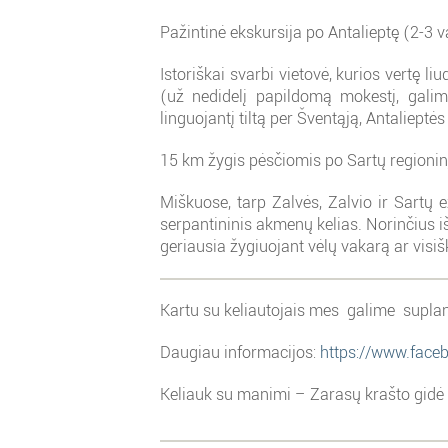
Pažintinė ekskursija po Antalieptę (2-3 va
Istoriškai svarbi vietovė, kurios vertę 
(už nedidelį papildomą mokestį, galima
linguojantį tiltą per Šventąją, Antaliept
15 km žygis pėsčiomis po Sartų regioninį 
Miškuose, tarp Zalvės, Zalvio ir Sartų e
serpantininis akmenų kelias. Norinčius iš
geriausia žygiuojant vėlų vakarą ar visiš
Kartu su keliautojais mes galime suplanu
Daugiau informacijos:
https://www.face
Keliauk su manimi – Zarasų krašto gidė