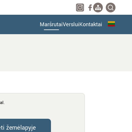
Maršrutai
Verslui
Kontaktai
al.
ėti žemėlapyje