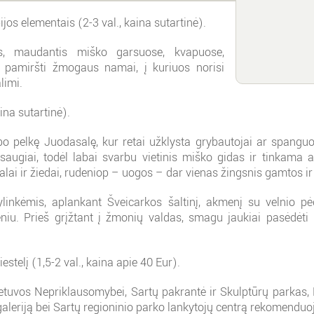
os elementais (2-3 val., kaina sutartinė).
ais, maudantis miško garsuose, kvapuose,
u pamiršti žmogaus namai, į kuriuos norisi
limi.
ina sutartinė).
po pelkę Juodasalę, kur retai užklysta grybautojai ar spanguol
saugiai, todėl labai svarbu vietinis miško gidas ir tinkama 
alai ir žiedai, rudeniop – uogos – dar vienas žingsnis gamtos ir
linkėmis, aplankant Šveicarkos šaltinį, akmenį su velnio pėd
iu. Prieš grįžtant į žmonių valdas, smagu jaukiai pasėdėti p
stelį (1,5-2 val., kaina apie 40 Eur).
Lietuvos Nepriklausomybei, Sartų pakrantė ir Skulptūrų parkas,
 galeriją bei Sartų regioninio parko lankytojų centrą rekomendu