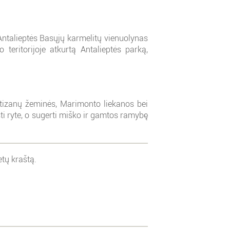
 Antalieptės Basųjų karmelitų vienuolynas
teritorijoje atkurtą Antalieptės parką,
partizanų žeminės, Marimonto liekanos bei
sti ryte, o sugerti miško ir gamtos ramybę
tų kraštą.