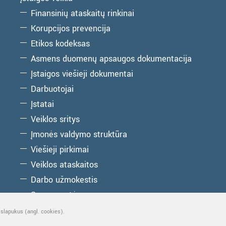
Finansinių ataskaitų rinkinai
Korupcijos prevencija
Etikos kodeksas
Asmens duomenų apsaugos dokumentacija
Įstaigos viešieji dokumentai
Darbuotojai
Įstatai
Veiklos sritys
Įmonės valdymo struktūra
Viešieji pirkimai
Veiklos ataskaitos
Darbo užmokestis
Savanorystė
Parama turizmo centrui
 slapukus (angl. cookies).