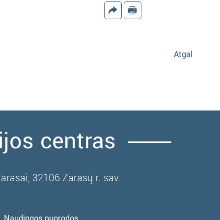
Atgal
ijos centras
Zarasai, 32106 Zarasų r. sav.
Naudingos nuorodos