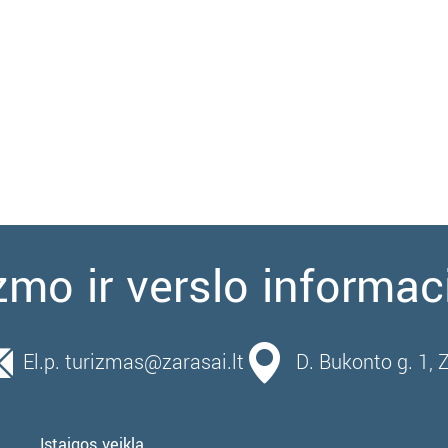
zmo ir verslo informac
El.p. turizmas@zarasai.lt
D. Bukonto g. 1, 
Įstaigos veikla