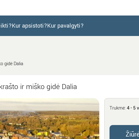
ikti?
Kur apsistoti?
Kur pavalgyti?
o gidė Dalia
rašto ir miško gidė Dalia
Trukmė:
4 - 5 v
Žiūr