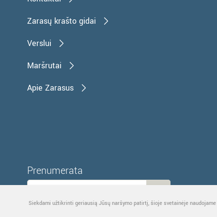
Zarasų krašto gidai
Verslui
Maršrutai
Apie Zarasus
Prenumerata
Siekdami užtikrinti geriausią Jūsų naršymo patirtį, šioje svetainėje naudojame