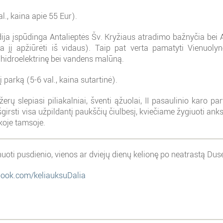
l., kaina apie 55 Eur).
liudija įspūdinga Antalieptės Šv. Kryžiaus atradimo bažnyčia bei
 jį apžiūrėti iš vidaus). Taip pat verta pamatyti Vienuolyno 
ės hidroelektrinę bei vandens malūną.
parką (5-6 val., kaina sutartinė).
žerų slepiasi piliakalniai, šventi ąžuolai, II pasaulinio karo 
girsti visa užpildantį paukščių čiulbesį, kviečiame žygiuoti ank
koje tamsoje.
oti pusdienio, vienos ar dviejų dienų kelionę po neatrastą Duse
book.com/keliauksuDalia