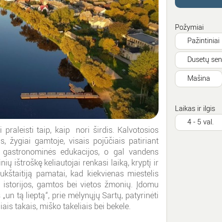
Požymiai
Pažintiniai
Dusetų sen
Mašina
Laikas ir ilgis
4 - 5 val.
 praleisti taip, kaip nori širdis. Kalvotosios
is, žygiai gamtoje, visais pojūčiais patiriant
– gastronominės edukacijos, o gal vandens
ų ištroškę keliautojai renkasi laiką, kryptį ir
kštaitiją pamatai, kad kiekvienas miestelis
s istorijos, gamtos bei vietos žmonių. Įdomu
un tą lieptą“, prie mėlynųjų Sartų, patyrinėti
is takais, miško takeliais bei bekele.