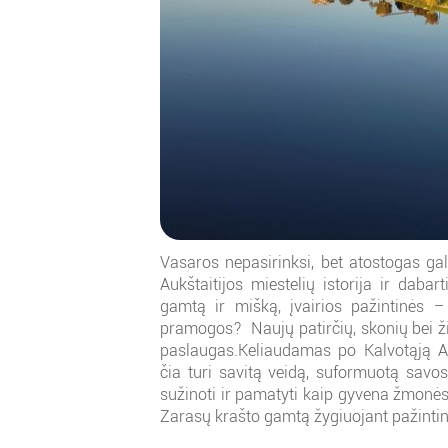
Vasaros nepasirinksi, bet atostogas gali
Aukštaitijos miestelių istorija ir dabart
gamtą ir mišką, įvairios pažintinės 
pramogos? Naujų patirčių, skonių bei žini
paslaugas.Keliaudamas po Kalvotąją Au
čia turi savitą veidą, suformuotą savo
sužinoti ir pamatyti kaip gyvena žmonės „
Zarasų krašto gamtą žygiuojant pažintinia