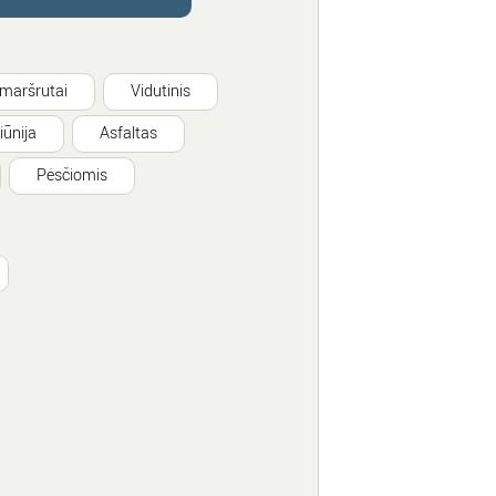
 maršrutai
Vidutinis
iūnija
Asfaltas
Pėsčiomis