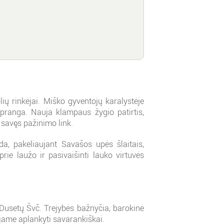
ių rinkėjai. Miško gyventojų karalystėje
apranga. Nauja klampaus žygio patirtis,
 savęs pažinimo link.
a, pakeliaujant Savašos upės šlaitais,
rie laužo ir pasivaišinti lauko virtuvės
 Dusetų Švč. Trejybės bažnyčia, barokinė
ojame aplankyti savarankiškai.