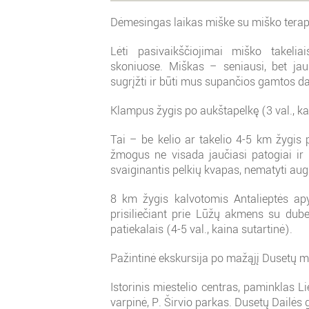
Dėmesingas laikas miške su miško terapij
Lėti pasivaikščiojimai miško takeli
skoniuose. Miškas – seniausi, bet ja
sugrįžti ir būti mus supančios gamtos da
Klampus žygis po aukštapelkę (3 val., ka
Tai – be kelio ar takelio 4-5 km žygis 
žmogus ne visada jaučiasi patogiai ir 
svaiginantis pelkių kvapas, nematyti aug
8 km žygis kalvotomis Antalieptės apy
prisiliečiant prie Lūžų akmens su duben
patiekalais (4-5 val., kaina sutartinė).
Pažintinė ekskursija po mažąjį Dusetų mie
Istorinis miestelio centras, paminklas 
varpinė, P. Širvio parkas. Dusetų Dailės