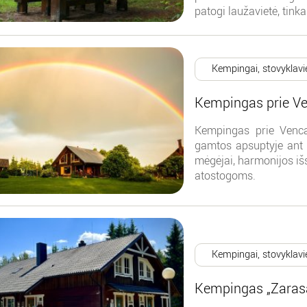
patogi laužavietė, tink
Kempingai, stovyklavi
Kempingas prie V
Kempingas prie Vencav
gamtos apsuptyje ant e
mėgėjai, harmonijos išs
atostogoms.
Kempingai, stovyklavi
Kempingas „Zaras