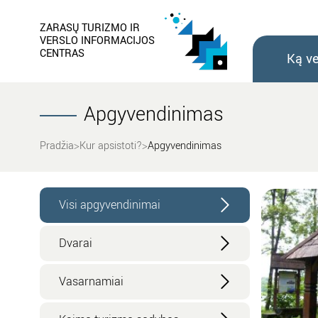
ZARASŲ TURIZMO IR
VERSLO INFORMACIJOS
CENTRAS
Ką ve
Apgyvendinimas
Pradžia
Kur apsistoti?
Apgyvendinimas
Visi apgyvendinimai
Dvarai
Vasarnamiai