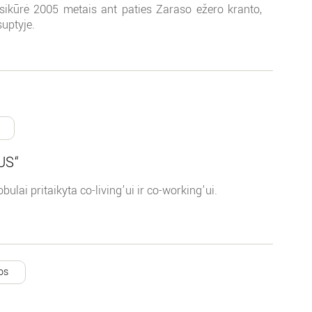
sikūrė 2005 metais ant paties Zaraso ežero kranto,
uptyje.
US“
ulai pritaikyta co-living’ui ir co-working’ui.
os