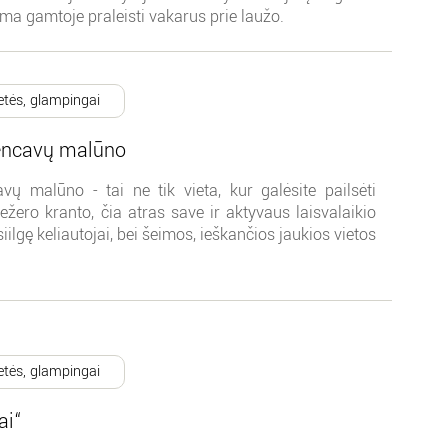
ama gamtoje praleisti vakarus prie laužo.
etės, glampingai
encavų malūno
ų malūno - tai ne tik vieta, kur galėsite pailsėti
žero kranto, čia atras save ir aktyvaus laisvalaikio
iilgę keliautojai, bei šeimos, ieškančios jaukios vietos
etės, glampingai
ai“