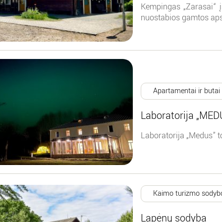
Kempingas „Zarasai“ į
nuostabios gamtos aps
Apartamentai ir butai
Laboratorija „MED
Laboratorija „Medus” tob
Kaimo turizmo sodyb
Lapėnų sodyba