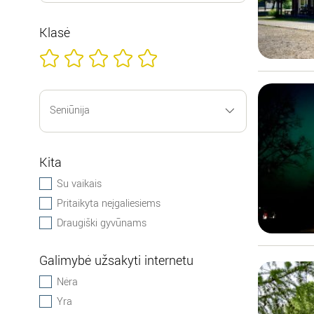
Klasė
Kita
Su vaikais
Pritaikyta neįgaliesiems
Draugiški gyvūnams
Galimybė užsakyti internetu
Nėra
Yra