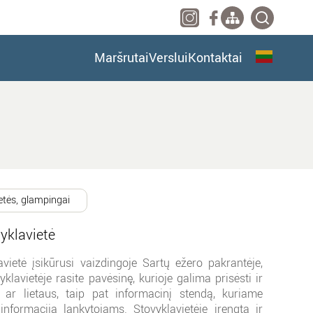
Maršrutai
Verslui
Kontaktai
etės, glampingai
vyklavietė
lavietė įsikūrusi vaizdingoje Sartų ežero pakrantėje,
vyklavietėje rasite pavėsinę, kurioje galima prisėsti ir
 ar lietaus, taip pat informacinį stendą, kuriame
nformacija lankytojams. Stovyklavietėje įrengta ir