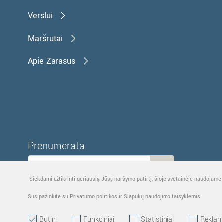
Verslui
Maršrutai
Apie Zarasus
Prenumerata
Siekdami užtikrinti geriausią Jūsų naršymo patirtį, šioje svetainėje naudojame
Susipažinkite su Privatumo politikos ir Slapukų naudojimo taisyklėmis.
Būtini
Funkciniai
Statistiniai
Reklam