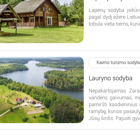
Lapėnų sodyba įsikūru
pagal dydį ežere Lietuv
tobula vieta tiems, kur
Kaimo turizmo sodyb
Lauryno sodyba
Nepakartojamas Zaras
vandens gaivumas, mi
pamiršti kasdieninius r
ramybę, kurios pasaulyj
Jūsų širdis. Pajusti gy