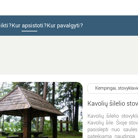
ikti?
Kur apsistoti?
Kur pavalgyti?
Kempingai, stovyklavi
Kavolių šilelio sto
Kavolių šilelio stovyk
Kavolių šile. Šioje sto
pasislėpti nuo saulės
pateikiama naudinga i