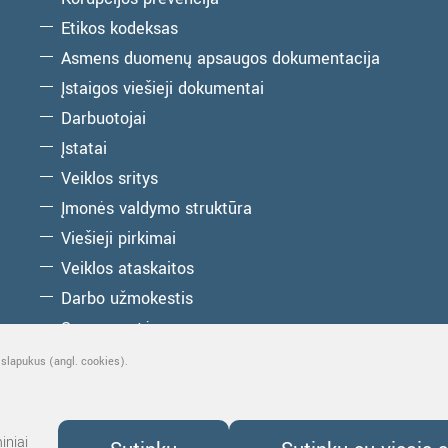
Etikos kodeksas
Asmens duomenų apsaugos dokumentacija
Įstaigos viešieji dokumentai
Darbuotojai
Įstatai
Veiklos sritys
Įmonės valdymo struktūra
Viešieji pirkimai
Veiklos ataskaitos
Darbo užmokestis
Savanorystė
Parama turizmo centrui
 slapukus (angl. cookies).
iniai