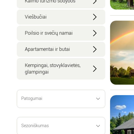
Kaimo turizmo sodybos
Viešbučiai
Poilsio ir svečių namai
Apartamentai ir butai
Kempingai, stovyklavietės,
glampingai