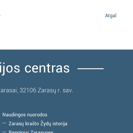
Atgal
ijos centras
Zarasai, 32106 Zarasų r. sav.
Naudingos nuorodos
Zarasų krašto Žydų istorija
Renginiai Zarasuose