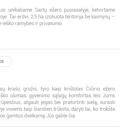
si unikaliame Sartų ežero pusiasalyje, ketvirtame
oje. Tai erdvi, 2,5 ha izoliuota teritorija be kaimynų –
ie ieško ramybės ir privatumo.
os
ų krašo grožis, tyro kaip krištolas Čičirio ežero
ško ošimas, gyvenimo sąlygų komfortas leis Jums
ūpesčius, atgauti jėgas bei praturtinti sielą, surasti
e visiems taip šiandien trūksta, daryti tai, ko trokšta
vos gamtos dvelksmą Jūs galite čia.