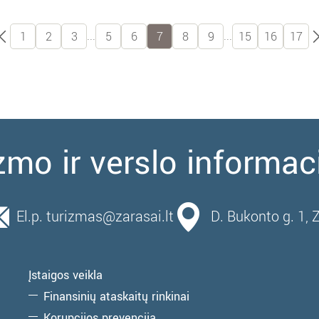
...
...
1
2
3
5
6
7
8
9
15
16
17
zmo ir verslo informac
El.p. turizmas@zarasai.lt
D. Bukonto g. 1, 
Įstaigos veikla
Finansinių ataskaitų rinkinai
Korupcijos prevencija