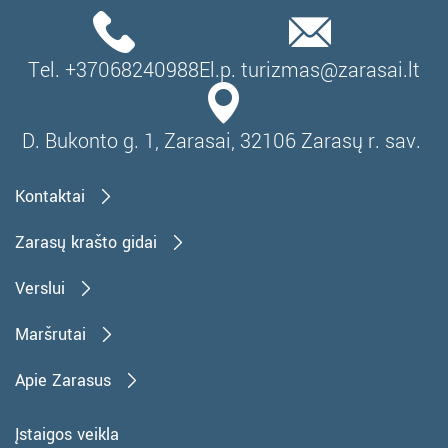
Tel. +37068240988
El.p. turizmas@zarasai.lt
D. Bukonto g. 1, Zarasai, 32106 Zarasų r. sav.
Kontaktai
Zarasų krašto gidai
Verslui
Maršrutai
Apie Zarasus
Įstaigos veikla