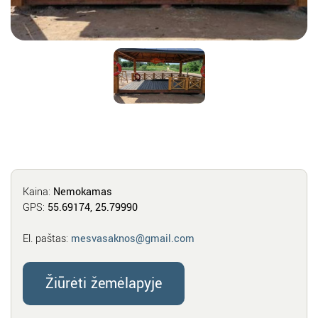
Kaina:
Nemokamas
GPS:
55.69174, 25.79990
El. paštas:
mesvasaknos@gmail.com
Žiūrėti žemėlapyje